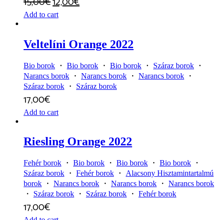
15,00
€
12,00
€
Add to cart
Veltelíni Orange 2022
Bio borok
・
Bio borok
・
Bio borok
・
Száraz borok
・
Narancs borok
・
Narancs borok
・
Narancs borok
・
Száraz borok
・
Száraz borok
17,00
€
Add to cart
Riesling Orange 2022
Fehér borok
・
Bio borok
・
Bio borok
・
Bio borok
・
Száraz borok
・
Fehér borok
・
Alacsony Hisztamintartalmú
borok
・
Narancs borok
・
Narancs borok
・
Narancs borok
・
Száraz borok
・
Száraz borok
・
Fehér borok
17,00
€
Add to cart