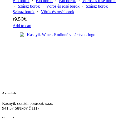
Bio borok
・
Bio borok
・
Bio borok
・
Vörös és rosé borok
・
Száraz borok
・
Vörös és rosé borok
・
Száraz borok
・
Száraz borok
・
Vörös és rosé borok
19,50
€
Add to cart
A címünk
Kasnyik családi borászat, s.r.o.
941 37 Strekov č.1117