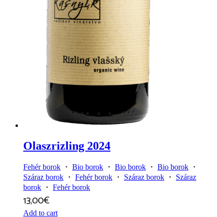
Olaszrizling 2024
Fehér borok
・
Bio borok
・
Bio borok
・
Bio borok
・
Száraz borok
・
Fehér borok
・
Száraz borok
・
Száraz
borok
・
Fehér borok
13,00
€
Add to cart