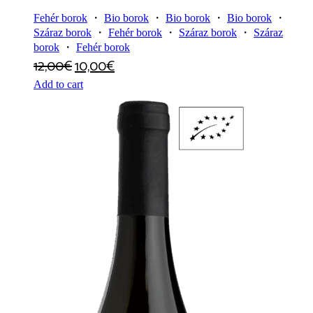
Fehér borok
・
Bio borok
・
Bio borok
・
Bio borok
・
Száraz borok
・
Fehér borok
・
Száraz borok
・
Száraz
borok
・
Fehér borok
12,00
€
10,00
€
Add to cart