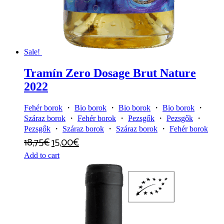
Sale!
Tramín Zero Dosage Brut Nature
2022
Fehér borok
・
Bio borok
・
Bio borok
・
Bio borok
・
Száraz borok
・
Fehér borok
・
Pezsgők
・
Pezsgők
・
Pezsgők
・
Száraz borok
・
Száraz borok
・
Fehér borok
18,75
€
15,00
€
Add to cart