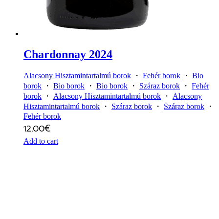
Chardonnay 2024
Alacsony Hisztamintartalmú borok
・
Fehér borok
・
Bio
borok
・
Bio borok
・
Bio borok
・
Száraz borok
・
Fehér
borok
・
Alacsony Hisztamintartalmú borok
・
Alacsony
Hisztamintartalmú borok
・
Száraz borok
・
Száraz borok
・
Fehér borok
12,00
€
Add to cart