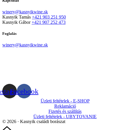
Kapcsolat
winery@kasnyikwine.sk
Kasnyik Tamás
+421 903 251 950
Kasnyik Gábor
+421 907 252 473
Foglalás
winery@kasnyikwine.sk
nstagram
Facebook
Üzleti feltételek - E-SHOP
Reklamáció
Fizetés és szállítás
Üzleti feltételek - UBYTOVANIE
© 2026 · Kasnyik családi borászat