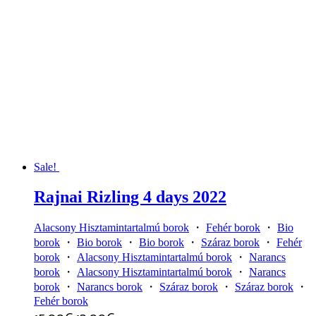
Sale!
Rajnai Rizling 4 days 2022
Alacsony Hisztamintartalmú borok
・
Fehér borok
・
Bio
borok
・
Bio borok
・
Bio borok
・
Száraz borok
・
Fehér
borok
・
Alacsony Hisztamintartalmú borok
・
Narancs
borok
・
Alacsony Hisztamintartalmú borok
・
Narancs
borok
・
Narancs borok
・
Száraz borok
・
Száraz borok
・
Fehér borok