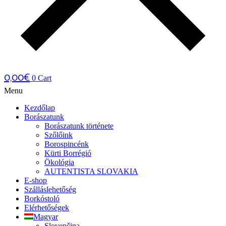
0,00
€
0
Cart
Menu
Kezdőlap
Borászatunk
Borászatunk története
Szőlőink
Borospincénk
Kürti Borrégió
Ökológia
AUTENTISTA SLOVAKIA
E-shop
Szálláslehetőség
Borkóstoló
Elérhetőségek
Magyar
Slovenčina