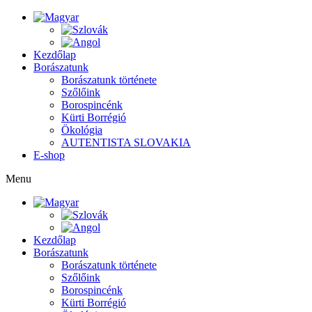
Kezdőlap
Borászatunk
Borászatunk története
Szőlőink
Borospincénk
Kürti Borrégió
Ökológia
AUTENTISTA SLOVAKIA
E-shop
Menu
Kezdőlap
Borászatunk
Borászatunk története
Szőlőink
Borospincénk
Kürti Borrégió