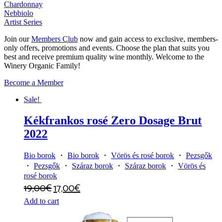
Chardonnay
Nebbiolo
Artist Series
Join our
Members Club
now and gain access to exclusive, members-
only offers, promotions and events. Choose the plan that suits you
best and receive premium quality wine monthly. Welcome to the
Winery Organic Family!
Become a Member
Sale!
Kékfrankos rosé Zero Dosage Brut
2022
Bio borok
・
Bio borok
・
Vörös és rosé borok
・
Pezsgők
・
Pezsgők
・
Száraz borok
・
Száraz borok
・
Vörös és
rosé borok
19,00
€
17,00
€
Add to cart