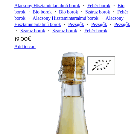
Alacsony Hisztamintartalmú borok
・
Fehér borok
・
Bio
borok
・
Bio borok
・
Bio borok
・
Száraz borok
・
Fehér
borok
・
Alacsony Hisztamintartalmú borok
・
Alacsony
Hisztamintartalmú borok
・
Pezsgők
・
Pezsgők
・
Pezsgők
・
Száraz borok
・
Száraz borok
・
Fehér borok
19,00
€
Add to cart