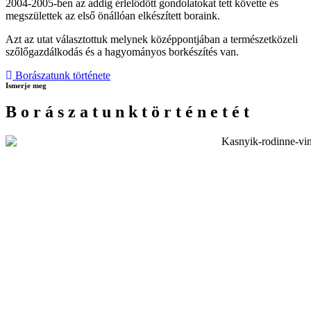
2004-2005-ben az addig érlelődött gondolatokat tett követte és
megszülettek az első önállóan elkészített boraink.
Azt az utat választottuk melynek középpontjában a természetközeli
szőlőgazdálkodás és a hagyományos borkészítés van.
Borászatunk története
Ismerje meg
B
o
r
á
s
z
a
t
u
n
k
t
ö
r
t
é
n
e
t
é
t