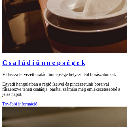
C
s
a
l
á
d
i
ü
n
n
e
p
s
é
g
e
k
Válassza tervezett családi ünnepsége helyszínéül borászatunkat.
Egyedi hangulatban a régió ízeivel és pincészetünk boraival
fűszerezve teheti családja, barátai számára még emlékezetesebbé a
jeles napot.
További információ