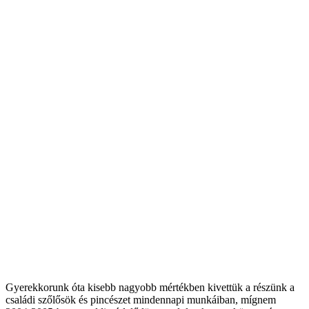
kor hozzáadása nélküli organikus száraz fehér pezsgő.
ANIKUS SZÁRAZ FEHÉR BOR.
kor hozzáadása nélküli organikus száraz fehér pezsgő.
Gyerekkorunk óta kisebb nagyobb mértékben kivettük a részünk a
családi szőlősök és pincészet mindennapi munkáiban, mígnem