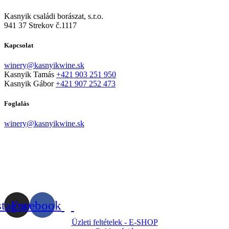
Kasnyik családi borászat, s.r.o.
941 37 Strekov č.1117
Kapcsolat
winery@kasnyikwine.sk
Kasnyik Tamás
+421 903 251 950
Kasnyik Gábor
+421 907 252 473
Foglalás
winery@kasnyikwine.sk
stagram
Facebook
Üzleti feltételek - E-SHOP