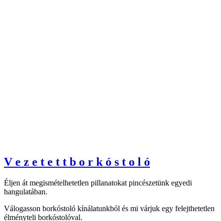
V
e
z
e
t
e
t
t
b
o
r
k
ó
s
t
o
l
ó
Éljen át megismételhetetlen pillanatokat pincészetünk egyedi
hangulatában.
Válogasson borkóstoló kínálatunkból és mi várjuk egy felejthetetlen
élményteli borkóstolóval.