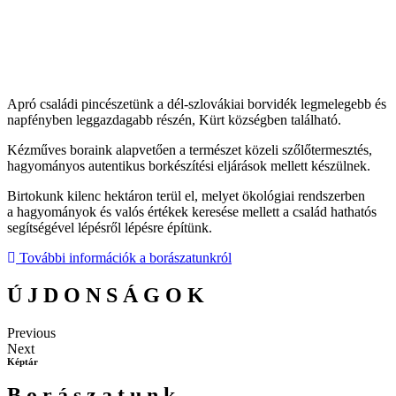
Apró családi pincészetünk a dél-szlovákiai borvidék legmelegebb és
napfényben leggazdagabb részén, Kürt községben található.
Kézműves boraink alapvetően a természet közeli szőlőtermesztés,
hagyományos autentikus borkészítési eljárások mellett készülnek.
Birtokunk kilenc hektáron terül el, melyet ökológiai rendszerben
a hagyományok és valós értékek keresése mellett a család hathatós
segítségével lépésről lépésre építünk.
További információk a borászatunkról
Ú
J
D
O
N
S
Á
G
O
K
Previous
Next
Képtár
B
o
r
á
s
z
a
t
u
n
k