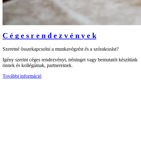
C
é
g
e
s
r
e
n
d
e
z
v
é
n
y
e
k
Szeretné összekapcsolni a munkavégzést és a szórakozást?
Igény szerint céges rendezvényt, tréninget vagy bemutatót készítünk
önnek és kollégáinak, partnereinek.
További információ