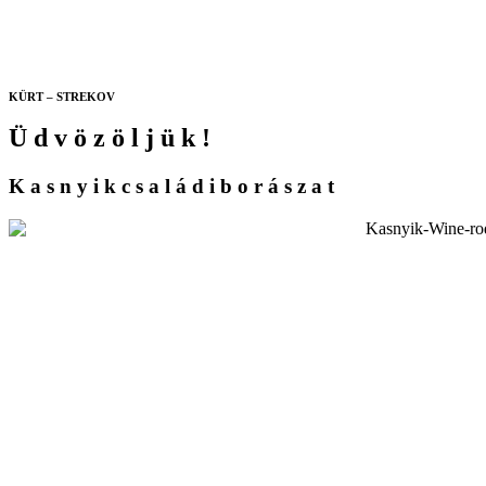
KÜRT – STREKOV
Ü
d
v
ö
z
ö
l
j
ü
k
!
K
a
s
n
y
i
k
c
s
a
l
á
d
i
b
o
r
á
s
z
a
t