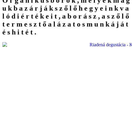
O
r
g
a
n
i
k
u
s
b
o
r
o
k
,
m
e
l
y
e
k
m
a
g
u
k
b
a
z
á
r
j
á
k
s
z
ő
l
ő
h
e
g
y
e
i
n
k
v
a
l
ó
d
i
é
r
t
é
k
e
i
t
,
a
b
o
r
á
s
z
,
a
s
z
ő
l
ő
t
e
r
m
e
s
z
t
ő
a
l
á
z
a
t
o
s
m
u
n
k
á
j
á
t
é
s
h
i
t
é
t
.