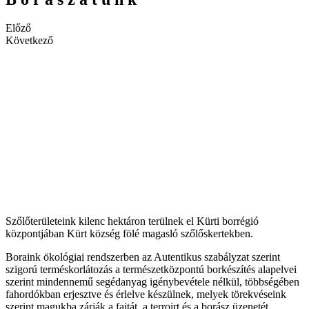
Előző
Következő
Szőlőterületeink kilenc hektáron terülnek el Kürti borrégió
központjában Kürt község fölé magasló szőlőskertekben.
Boraink ökológiai rendszerben az Autentikus szabályzat szerint
szigorú terméskorlátozás a természetközpontú borkészítés alapelvei
szerint mindennemű segédanyag igénybevétele nélkül, többségében
fahordókban erjesztve és érlelve készülnek, melyek törekvéseink
szerint magukba zárják a fajtát, a terroirt és a borász üzenetét.