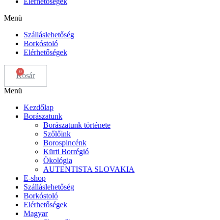
Elérhetőségek
Menü
Szálláslehetőség
Borkóstoló
Elérhetőségek
0
Kosár
Menü
Kezdőlap
Borászatunk
Borászatunk története
Szőlőink
Borospincénk
Kürti Borrégió
Ökológia
AUTENTISTA SLOVAKIA
E-shop
Szálláslehetőség
Borkóstoló
Elérhetőségek
Magyar