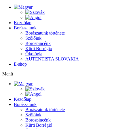
Kezdőlap
Borászatunk
Borászatunk története
Szőlőink
Borospincénk
Kürti Borrégió
Ökológia
AUTENTISTA SLOVAKIA
E-shop
Menü
Kezdőlap
Borászatunk
Borászatunk története
Szőlőink
Borospincénk
Kürti Borrégió