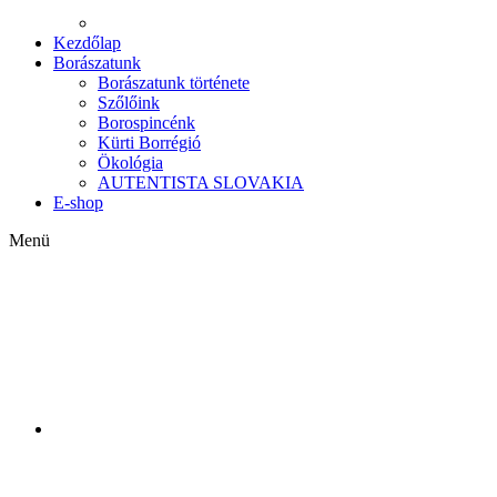
Kezdőlap
Borászatunk
Borászatunk története
Szőlőink
Borospincénk
Kürti Borrégió
Ökológia
AUTENTISTA SLOVAKIA
E-shop
Menü