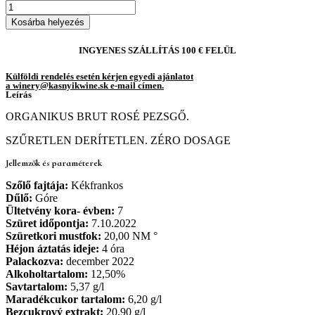
Kékfrankos
rosé
Kosárba helyezés
Zero
Dosage
INGYENES SZÁLLÍTÁS 100 € FELÜL
Brut
2022
Külföldi rendelés esetén kérjen egyedi ajánlatot
quantity
a winery@kasnyikwine.sk e-mail címen.
Leírás
ORGANIKUS BRUT ROSÉ PEZSGŐ.
SZŰRETLEN DERÍTETLEN. ZÉRO DOSAGE
Jellemzők és paraméterek
Szőlő fajtája:
Kékfrankos
Dűlő:
Góre
Ültetvény kora- évben:
7
Szüret időpontja:
7.10.2022
Szüretkori mustfok:
20,00 NM °
Héjon áztatás ideje:
4 óra
Palackozva:
december 2022
Alkoholtartalom:
12,50%
Savtartalom:
5,37 g/l
Maradékcukor tartalom:
6,20 g/l
Bezcukrový extrakt:
20,90 g/l