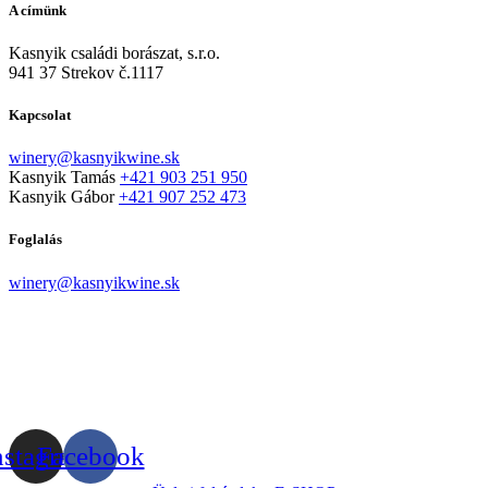
A címünk
Kasnyik családi borászat, s.r.o.
941 37 Strekov č.1117
Kapcsolat
winery@kasnyikwine.sk
Kasnyik Tamás
+421 903 251 950
Kasnyik Gábor
+421 907 252 473
Foglalás
winery@kasnyikwine.sk
nstagram
Facebook