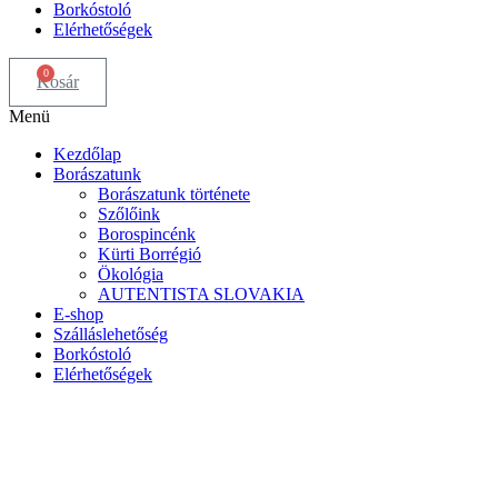
Borkóstoló
Elérhetőségek
0
Kosár
Menü
Kezdőlap
Borászatunk
Borászatunk története
Szőlőink
Borospincénk
Kürti Borrégió
Ökológia
AUTENTISTA SLOVAKIA
E-shop
Szálláslehetőség
Borkóstoló
Elérhetőségek