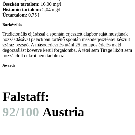
Összkén tartalom:
16,00 mg/l
Histamin tartalom:
5,04 mg/l
Űrtartalom:
0,75 l
Borkészítés
Tradicionális eljárással a spontán erjesztett alapbor saját mustjának
hozzáadásával palackban történő spontán másoderjesztéssel készült
száraz pezsgő. A másoderjesztés utáni 25 hónapos érlelés majd
degorzsálást követve kerül forgalomba. A tétel sem Tirage likőrt sem
hozzáadott cukrot nem tartalmaz .
Awards
Falstaff​:
92/100
Austria