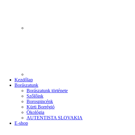
Kezdőlap
Borászatunk
Borászatunk története
Szőlőink
Borospincénk
Kürti Borrégió
Ökológia
AUTENTISTA SLOVAKIA
E-shop