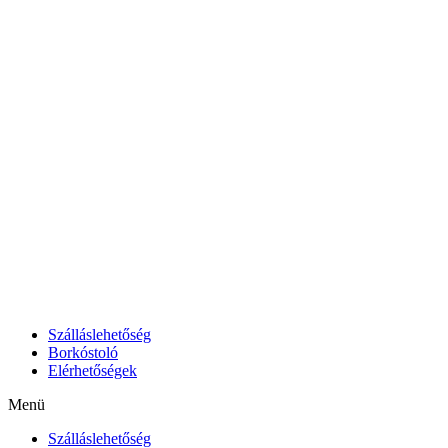
Szálláslehetőség
Borkóstoló
Elérhetőségek
Menü
Szálláslehetőség