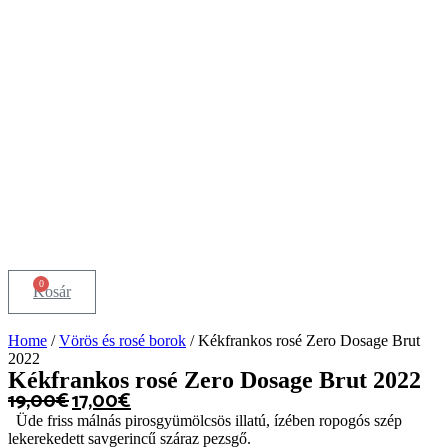
0
Kosár
Home
/
Vörös és rosé borok
/ Kékfrankos rosé Zero Dosage Brut
2022
Kékfrankos rosé Zero Dosage Brut 2022
19,00
€
17,00
€
Üde friss málnás pirosgyümölcsös illatú, ízében ropogós szép
lekerekedett savgerincű száraz pezsgő.