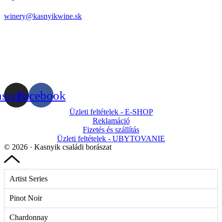
winery@kasnyikwine.sk
nstagram
Facebook
Üzleti feltételek - E-SHOP
Reklamáció
Fizetés és szállítás
Üzleti feltételek - UBYTOVANIE
© 2026 · Kasnyik családi borászat
Artist Series
Pinot Noir
Chardonnay