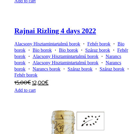
Add to cart
Rajnai Rizling 4 days 2022
Alacsony Hisztamintartalmú borok
・
Fehér borok
・
Bio
borok
・
Bio borok
・
Bio borok
・
Száraz borok
・
Fehér
borok
・
Alacsony Hisztamintartalmú borok
・
Narancs
borok
・
Alacsony Hisztamintartalmú borok
・
Narancs
borok
・
Narancs borok
・
Száraz borok
・
Száraz borok
・
Fehér borok
15,00
€
12,00
€
Add to cart