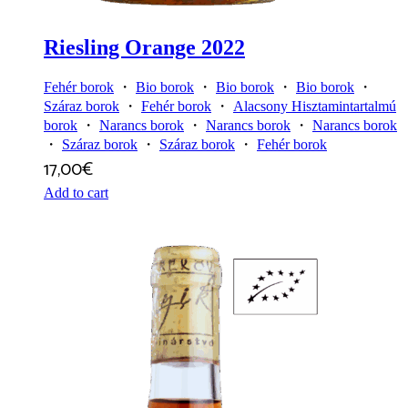
Riesling Orange 2022
Fehér borok
・
Bio borok
・
Bio borok
・
Bio borok
・
Száraz borok
・
Fehér borok
・
Alacsony Hisztamintartalmú
borok
・
Narancs borok
・
Narancs borok
・
Narancs borok
・
Száraz borok
・
Száraz borok
・
Fehér borok
17,00
€
Add to cart