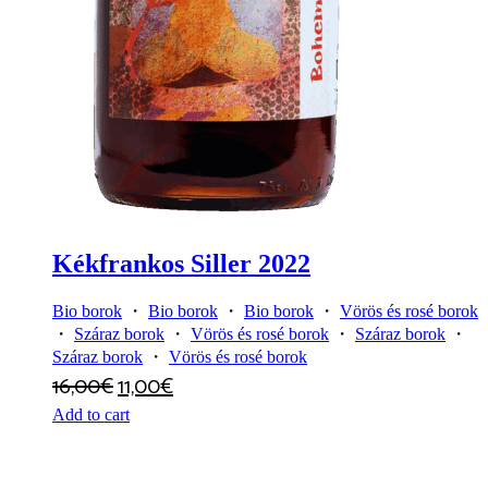
Kékfrankos Siller 2022
Bio borok
・
Bio borok
・
Bio borok
・
Vörös és rosé borok
・
Száraz borok
・
Vörös és rosé borok
・
Száraz borok
・
Száraz borok
・
Vörös és rosé borok
16,00
€
11,00
€
Add to cart