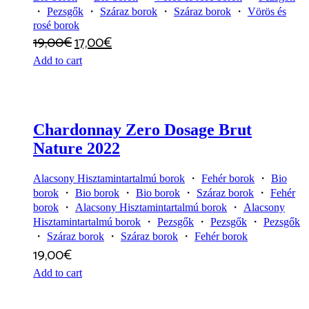
・
Pezsgők
・
Száraz borok
・
Száraz borok
・
Vörös és
rosé borok
19,00
€
17,00
€
Add to cart
Chardonnay Zero Dosage Brut
Nature 2022
Alacsony Hisztamintartalmú borok
・
Fehér borok
・
Bio
borok
・
Bio borok
・
Bio borok
・
Száraz borok
・
Fehér
borok
・
Alacsony Hisztamintartalmú borok
・
Alacsony
Hisztamintartalmú borok
・
Pezsgők
・
Pezsgők
・
Pezsgők
・
Száraz borok
・
Száraz borok
・
Fehér borok
19,00
€
Add to cart