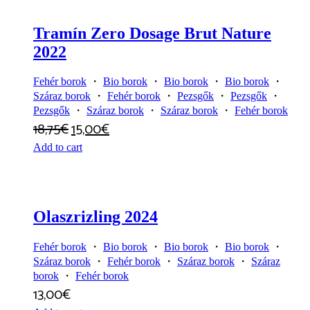
Tramín Zero Dosage Brut Nature
2022
Fehér borok
・
Bio borok
・
Bio borok
・
Bio borok
・
Száraz borok
・
Fehér borok
・
Pezsgők
・
Pezsgők
・
Pezsgők
・
Száraz borok
・
Száraz borok
・
Fehér borok
18,75
€
15,00
€
Add to cart
Olaszrizling 2024
Fehér borok
・
Bio borok
・
Bio borok
・
Bio borok
・
Száraz borok
・
Fehér borok
・
Száraz borok
・
Száraz
borok
・
Fehér borok
13,00
€