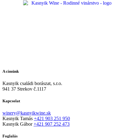
A címünk
Kasnyik családi borászat, s.r.o.
941 37 Strekov č.1117
Kapcsolat
winery@kasnyikwine.sk
Kasnyik Tamás
+421 903 251 950
Kasnyik Gábor
+421 907 252 473
Foglalás