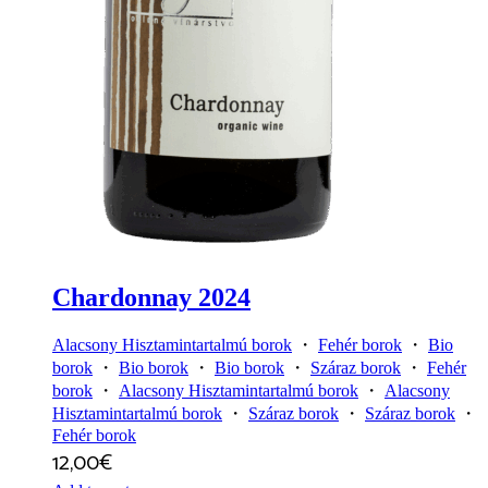
Chardonnay 2024
Alacsony Hisztamintartalmú borok
・
Fehér borok
・
Bio
borok
・
Bio borok
・
Bio borok
・
Száraz borok
・
Fehér
borok
・
Alacsony Hisztamintartalmú borok
・
Alacsony
Hisztamintartalmú borok
・
Száraz borok
・
Száraz borok
・
Fehér borok
12,00
€