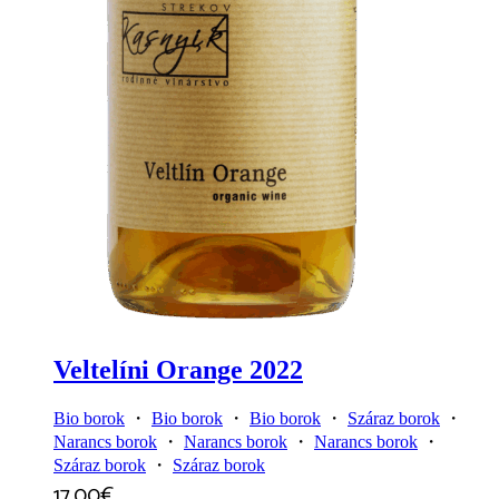
Veltelíni Orange 2022
Bio borok
・
Bio borok
・
Bio borok
・
Száraz borok
・
Narancs borok
・
Narancs borok
・
Narancs borok
・
Száraz borok
・
Száraz borok
17,00
€