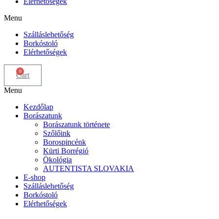
Elérhetőségek
Menu
Szálláslehetőség
Borkóstoló
Elérhetőségek
0
Cart
Menu
Kezdőlap
Borászatunk
Borászatunk története
Szőlőink
Borospincénk
Kürti Borrégió
Ökológia
AUTENTISTA SLOVAKIA
E-shop
Szálláslehetőség
Borkóstoló
Elérhetőségek