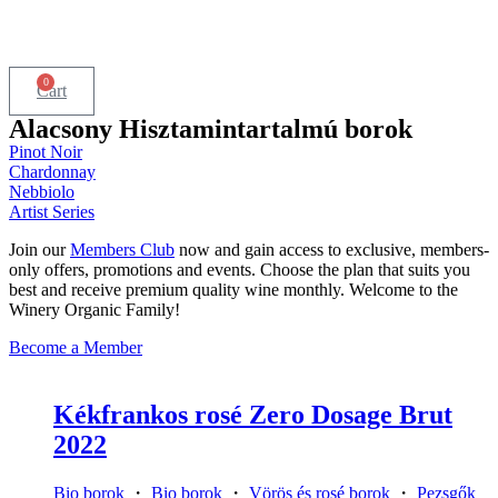
0
Cart
Alacsony Hisztamintartalmú borok
Pinot Noir
Chardonnay
Nebbiolo
Artist Series
Join our
Members Club
now and gain access to exclusive, members-
only offers, promotions and events. Choose the plan that suits you
best and receive premium quality wine monthly. Welcome to the
Winery Organic Family!
Become a Member
Kékfrankos rosé Zero Dosage Brut
2022
Bio borok
・
Bio borok
・
Vörös és rosé borok
・
Pezsgők