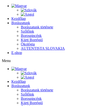
Kezdőlap
Borászatunk
Borászatunk története
Szőlőink
Borospincénk
Kürti Borrégió
Ökológia
AUTENTISTA SLOVAKIA
E-shop
Menu
Kezdőlap
Borászatunk
Borászatunk története
Szőlőink
Borospincénk
Kürti Borrégió