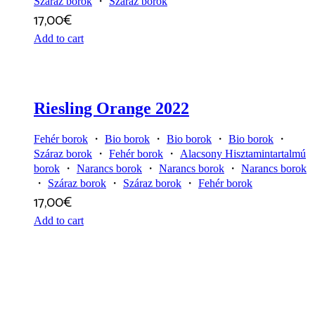
Száraz borok
・
Száraz borok
17,00
€
Add to cart
Riesling Orange 2022
Fehér borok
・
Bio borok
・
Bio borok
・
Bio borok
・
Száraz borok
・
Fehér borok
・
Alacsony Hisztamintartalmú
borok
・
Narancs borok
・
Narancs borok
・
Narancs borok
・
Száraz borok
・
Száraz borok
・
Fehér borok
17,00
€
Add to cart