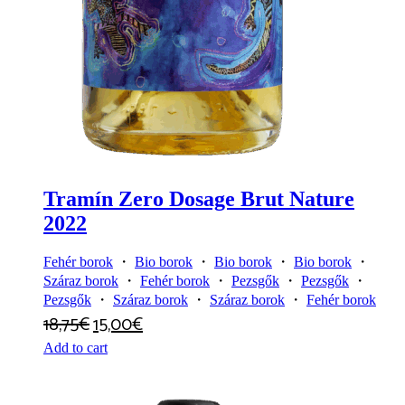
Tramín Zero Dosage Brut Nature
2022
Fehér borok
・
Bio borok
・
Bio borok
・
Bio borok
・
Száraz borok
・
Fehér borok
・
Pezsgők
・
Pezsgők
・
Pezsgők
・
Száraz borok
・
Száraz borok
・
Fehér borok
18,75
€
15,00
€
Add to cart