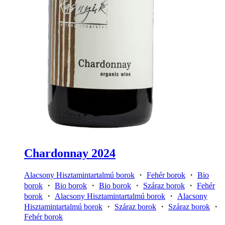
Chardonnay 2024
Alacsony Hisztamintartalmú borok
・
Fehér borok
・
Bio
borok
・
Bio borok
・
Bio borok
・
Száraz borok
・
Fehér
borok
・
Alacsony Hisztamintartalmú borok
・
Alacsony
Hisztamintartalmú borok
・
Száraz borok
・
Száraz borok
・
Fehér borok