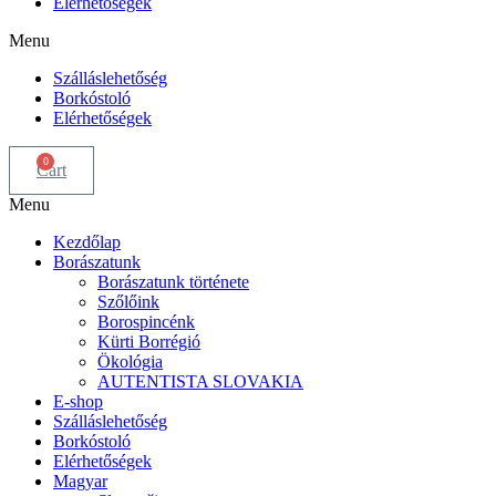
Elérhetőségek
Menu
Szálláslehetőség
Borkóstoló
Elérhetőségek
0
Cart
Menu
Kezdőlap
Borászatunk
Borászatunk története
Szőlőink
Borospincénk
Kürti Borrégió
Ökológia
AUTENTISTA SLOVAKIA
E-shop
Szálláslehetőség
Borkóstoló
Elérhetőségek
Magyar