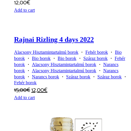
12,00
€
Add to cart
Rajnai Rizling 4 days 2022
Alacsony Hisztamintartalmú borok
・
Fehér borok
・
Bio
borok
・
Bio borok
・
Bio borok
・
Száraz borok
・
Fehér
borok
・
Alacsony Hisztamintartalmú borok
・
Narancs
borok
・
Alacsony Hisztamintartalmú borok
・
Narancs
borok
・
Narancs borok
・
Száraz borok
・
Száraz borok
・
Fehér borok
15,00
€
12,00
€
Add to cart