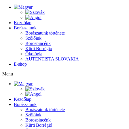
Kezdőlap
Borászatunk
Borászatunk története
Szőlőink
Borospincénk
Kürti Borrégió
Ökológia
AUTENTISTA SLOVAKIA
E-shop
Menu
Kezdőlap
Borászatunk
Borászatunk története
Szőlőink
Borospincénk
Kürti Borrégió