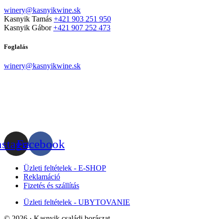
winery@kasnyikwine.sk
Kasnyik Tamás
+421 903 251 950
Kasnyik Gábor
+421 907 252 473
Foglalás
winery@kasnyikwine.sk
nstagram
Facebook
Üzleti feltételek - E-SHOP
Reklamáció
Fizetés és szállítás
Üzleti feltételek - UBYTOVANIE
© 2026 · Kasnyik családi borászat