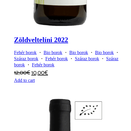
Zöldveltelíni 2022
Fehér borok
・
Bio borok
・
Bio borok
・
Bio borok
・
Száraz borok
・
Fehér borok
・
Száraz borok
・
Száraz
borok
・
Fehér borok
12,00
€
10,00
€
Add to cart