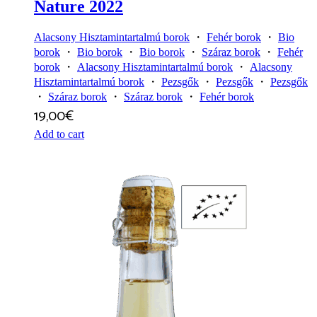
Nature 2022
Alacsony Hisztamintartalmú borok
・
Fehér borok
・
Bio
borok
・
Bio borok
・
Bio borok
・
Száraz borok
・
Fehér
borok
・
Alacsony Hisztamintartalmú borok
・
Alacsony
Hisztamintartalmú borok
・
Pezsgők
・
Pezsgők
・
Pezsgők
・
Száraz borok
・
Száraz borok
・
Fehér borok
19,00
€
Add to cart