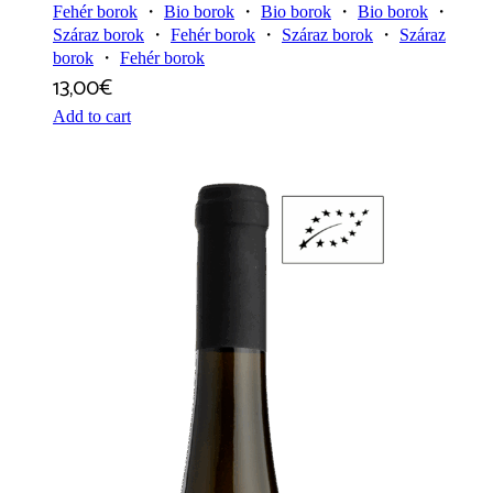
Fehér borok
・
Bio borok
・
Bio borok
・
Bio borok
・
Száraz borok
・
Fehér borok
・
Száraz borok
・
Száraz
borok
・
Fehér borok
13,00
€
Add to cart