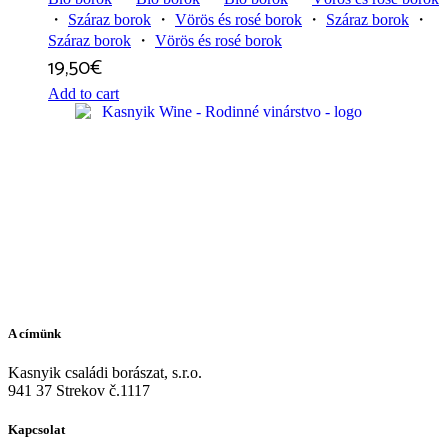
・
Száraz borok
・
Vörös és rosé borok
・
Száraz borok
・
Száraz borok
・
Vörös és rosé borok
19,50
€
Add to cart
A címünk
Kasnyik családi borászat, s.r.o.
941 37 Strekov č.1117
Kapcsolat