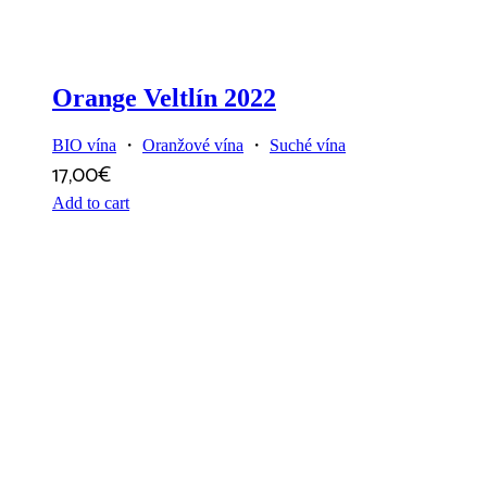
Orange Veltlín 2022
BIO vína
・
Oranžové vína
・
Suché vína
17,00
€
Add to cart