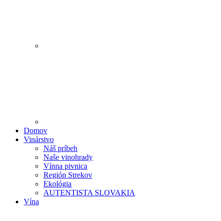
Domov
Vinárstvo
Náš príbeh
Naše vinohrady
Vínna pivnica
Región Strekov
Ekológia
AUTENTISTA SLOVAKIA
Vína