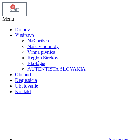
0
Cart
Menu
Domov
Vinárstvo
Náš príbeh
Naše vinohrady
Vínna pivnica
Región Strekov
Ekológia
AUTENTISTA SLOVAKIA
Obchod
Degustácia
Ubytovanie
Kontakt
Slovenčina