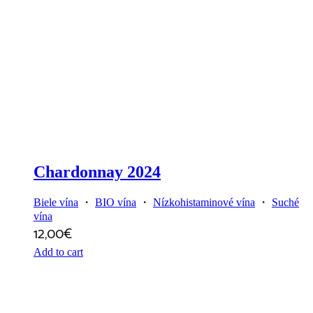
Chardonnay 2024
Biele vína
・
BIO vína
・
Nízkohistaminové vína
・
Suché
vína
12,00
€
Add to cart