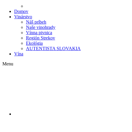
Domov
Vinárstvo
Náš príbeh
Naše vinohrady
Vínna pivnica
Región Strekov
Ekológia
AUTENTISTA SLOVAKIA
Vína
Menu