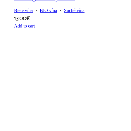
Biele vína
・
BIO vína
・
Suché vína
13,00
€
Add to cart