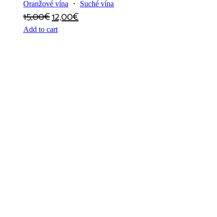
Oranžové vína
・
Suché vína
15,00
€
12,00
€
Add to cart