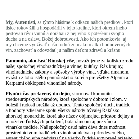
My, Autentisti
, sa týmto hlásime k odkazu našich predkov , ktorí
tisíce rokov žili a hospodárili v tejto krajine, ktorí okrem iného
pestovali révu vinnú a dorábali z nej víno k potešeniu svojho
ducha a na oslavu Božej dobrotivosti. Ako ich potomkovia, aj
my chceme využívať našu rodnú zem ako matku hodnoverných
vín, zachovať a odovzdať ju našim deťom zdravú a krásnu.
Pannoniu, ako časť Rímskej ríše
, považujeme za kolísko zrodu
našej spoločnej vinohradníckej a vínnej kultúry. Ráz krajiny,
vinohradnícke zákony a spôsoby výroby vína, vďaka rimanom,
vyrástli z toho istého pannónskeho koreňa pre všetky Alpami a
Karpatmi obklopené vínomilné národy.
Plynúci čas pretavený do dejín
, sformoval komunitu
stredoeurópskych národov, ktorá spoločne v dobrom i zlom, v
bolesti i radosti prežila až dodnes. Tento spoločný duch, tradicie
a hodnoty zdieľame spolu všetky národy bývalej Rakúsko-
uhorskej monarchie, ktorá ako názov objímajúci priestor, dejiny a
množstvo ľudských pokolení, bola rámcom aj pre víno a
vinárske tradície. Náš spoločný osud nám dáva dnes možnosť
prostredníctvom tradičného vinohradníctva a prírodeverného,
autentického vína nadviazať na všetko ľudské vytvorené pri tejto