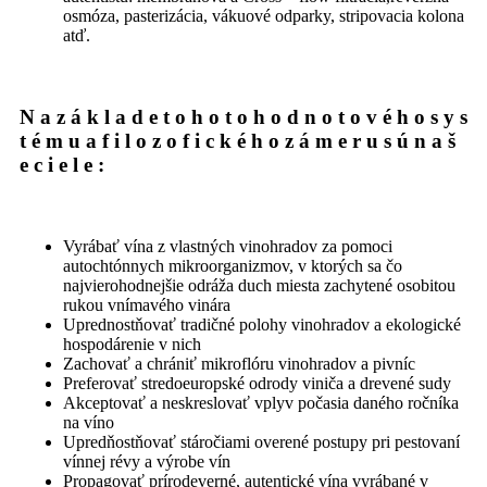
osmóza, pasterizácia, vákuové odparky, stripovacia kolona
atď.
N
a
z
á
k
l
a
d
e
t
o
h
o
t
o
h
o
d
n
o
t
o
v
é
h
o
s
y
s
t
é
m
u
a
f
i
l
o
z
o
f
i
c
k
é
h
o
z
á
m
e
r
u
s
ú
n
a
š
e
c
i
e
l
e
:
Vyrábať vína z vlastných vinohradov za pomoci
autochtónnych mikroorganizmov, v ktorých sa čo
najvierohodnejšie odráža duch miesta zachytené osobitou
rukou vnímavého vinára
Uprednostňovať tradičné polohy vinohradov a ekologické
hospodárenie v nich
Zachovať a chrániť mikroflóru vinohradov a pivníc
Preferovať stredoeuropské odrody viniča a drevené sudy
Akceptovať a neskreslovať vplyv počasia daného ročníka
na víno
Upredňostňovať stáročiami overené postupy pri pestovaní
vínnej révy a výrobe vín
Propagovať prírodeverné, autentické vína vyrábané v