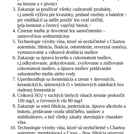
na hrozne a v pivnici
Zakazuje sa používať všetky cudzorodé produkty,
t.j.umelú výživu pre kvasinky, pridané enzímy a baktérie /
pri vinifikácií sa môže použiť len oxid siričitý,
príp.bentonit a čerstvý vaječný bielok /
Čistenie muštu je dovolené len samočistením –
samovoľnou sedimentáciou
Technologie výroby vína, ktoré sú nezlučitelné s Chartou
autentistu: filtrácia, flotácia, odstredenie, reverzná osmóza,
vymrazovanie a vákuová destilácia muštov
Zakazuje sa úprava kyselín a cukornatosti muštov,
t.j.odkyslovanie, prikyslovanie, zvyšovanie a znižovanie
cukornatosti muštov, a úprava muštov pridávaním
zahusteného muštu alebo vody
Uprednostňuje sa fermentácia a zrenie v drevených,
keramických, sklenených či v betónových nádobách bez
riadenej fermentácie
Celková SO2 v suchých bielych vínach nesmie prekročit
100 mg/l, u červených vín 80 mg/l
Zakazuje sa ostrá filtrácia, pasterizácia, úprava alkoholu a
buketu, pridávanie oxidu uhličitého, tanínov a
stabilizátorov, a tiež všetky zásahy skreslujúce charakter
vína.
Technologie výroby vína, ktoré sú nezlučitelné s Chartou
autentistu: membránová a Cross – flow filtrácia,reverzná