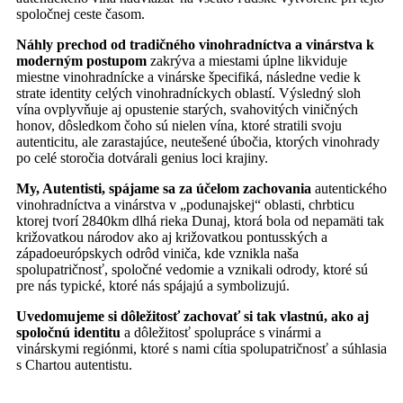
spoločnej ceste časom.
Náhly prechod od tradičného vinohradníctva a vinárstva k
moderným postupom
zakrýva a miestami úplne likviduje
miestne vinohradnícke a vinárske špecifiká, následne vedie k
strate identity celých vinohradníckych oblastí. Výsledný sloh
vína ovplyvňuje aj opustenie starých, svahovitých viničných
honov, dôsledkom čoho sú nielen vína, ktoré stratili svoju
autenticitu, ale zarastajúce, neutešené úbočia, ktorých vinohrady
po celé storočia dotvárali genius loci krajiny.
My, Autentisti, spájame sa za účelom zachovania
autentického
vinohradníctva a vinárstva v „podunajskej“ oblasti, chrbticu
ktorej tvorí 2840km dlhá rieka Dunaj, ktorá bola od nepamäti tak
križovatkou národov ako aj križovatkou pontusských a
západoeurópskych odrôd viniča, kde vznikla naša
spolupatričnosť, spoločné vedomie a vznikali odrody, ktoré sú
pre nás typické, ktoré nás spájajú a symbolizujú.
Uvedomujeme si dôležitosť zachovať si tak vlastnú, ako aj
spoločnú identitu
a dôležitosť spolupráce s vinármi a
vinárskymi regiónmi, ktoré s nami cítia spolupatričnosť a súhlasia
s Chartou autentistu.