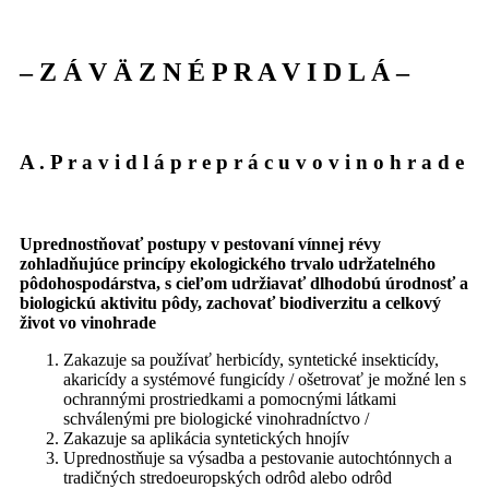
–
Z
Á
V
Ä
Z
N
É
P
R
A
V
I
D
L
Á
–
A
.
P
r
a
v
i
d
l
á
p
r
e
p
r
á
c
u
v
o
v
i
n
o
h
r
a
d
e
Uprednostňovať postupy v pestovaní vínnej révy
zohladňujúce princípy ekologického trvalo udržatelného
pôdohospodárstva, s cieľom udržiavať dlhodobú úrodnosť a
biologickú aktivitu pôdy, zachovať biodiverzitu a celkový
život vo vinohrade
Zakazuje sa používať herbicídy, syntetické insekticídy,
akaricídy a systémové fungicídy / ošetrovať je možné len s
ochrannými prostriedkami a pomocnými látkami
schválenými pre biologické vinohradníctvo /
Zakazuje sa aplikácia syntetických hnojív
Uprednostňuje sa výsadba a pestovanie autochtónnych a
tradičných stredoeuropských odrôd alebo odrôd