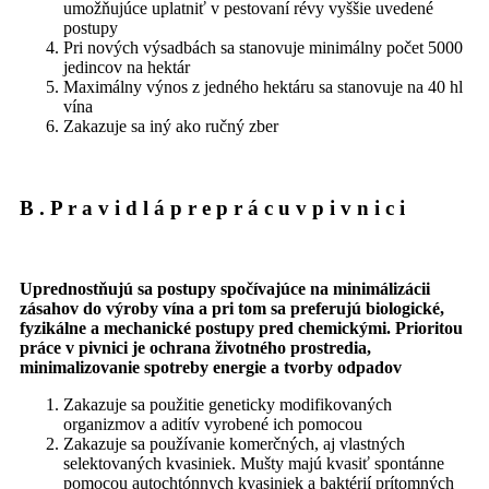
umožňujúce uplatniť v pestovaní révy vyššie uvedené
postupy
Pri nových výsadbách sa stanovuje minimálny počet 5000
jedincov na hektár
Maximálny výnos z jedného hektáru sa stanovuje na 40 hl
vína
Zakazuje sa iný ako ručný zber
B
.
P
r
a
v
i
d
l
á
p
r
e
p
r
á
c
u
v
p
i
v
n
i
c
i
Uprednostňujú sa postupy spočívajúce na minimálizácii
zásahov do výroby vína a pri tom sa preferujú biologické,
fyzikálne a mechanické postupy pred chemickými. Prioritou
práce v pivnici je ochrana životného prostredia,
minimalizovanie spotreby energie a tvorby odpadov
Zakazuje sa použitie geneticky modifikovaných
organizmov a aditív vyrobené ich pomocou
Zakazuje sa používanie komerčných, aj vlastných
selektovaných kvasiniek. Mušty majú kvasiť spontánne
pomocou autochtónnych kvasiniek a baktérií prítomných