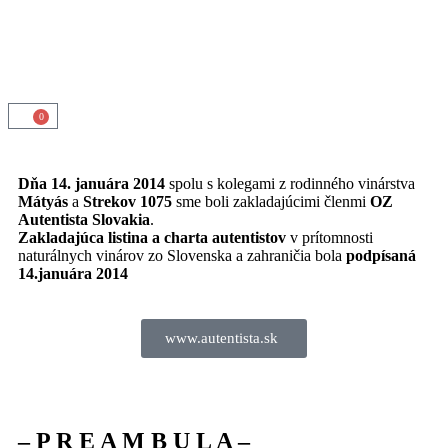
0
Dňa 14. januára 2014
spolu s kolegami z rodinného vinárstva
Mátyás
a
Strekov 1075
sme boli zakladajúcimi členmi
OZ
Autentista Slovakia
.
Zakladajúca listina a charta autentistov
v prítomnosti
naturálnych vinárov zo Slovenska a zahraničia bola
podpísaná
14.januára 2014
www.autentista.sk
–
P
R
E
A
M
B
U
L
A
–